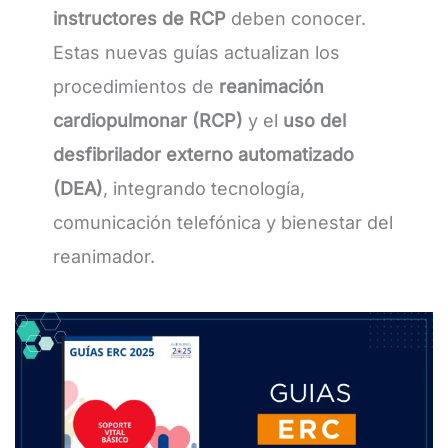
instructores de RCP
deben conocer.
Estas nuevas guías actualizan los
procedimientos de
reanimación
cardiopulmonar (RCP)
y el
uso del
desfibrilador externo automatizado
(DEA)
, integrando tecnología,
comunicación telefónica y bienestar del
reanimador.